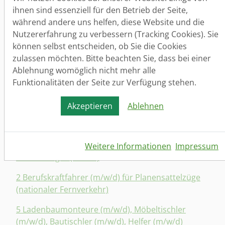
ihnen sind essenziell für den Betrieb der Seite,
3 Elektroniker/in für Feingerätetechnik/ SMD- /
während andere uns helfen, diese Website und die
THT- Technik, Löter/in
Nutzererfahrung zu verbessern (Tracking Cookies). Sie
können selbst entscheiden, ob Sie die Cookies
3 Metallurgen/ Verfahrensmechaniker (m/w/d) mit
zulassen möchten. Bitte beachten Sie, dass bei einer
Gabelstapler- und/oder Brückenkranfahrpraxis
Ablehnung womöglich nicht mehr alle
3 Sanitär-, Heizungs-, Lüftungs- und
Funktionalitäten der Seite zur Verfügung stehen.
Klimaanlageninstallateure (m/w/d) (ab 3.100 -
4.000 Euro brutto/ Monat + 13. Monatsgehalt)
Akzeptieren
Ablehnen
5 Industrieelektroniker, Elektromonteure,
Elektroinstallateure - jeweils (m/w/d)
Weitere Informationen
Impressum
3 Fliesenleger (m/w/d)
2 Berufskraftfahrer (m/w/d) für Planensattelzüge
(nationaler Fernverkehr)
5 Ladenbaumonteure (m/w/d), Möbeltischler
(m/w/d), Bautischler (m/w/d), Helfer (m/w/d)