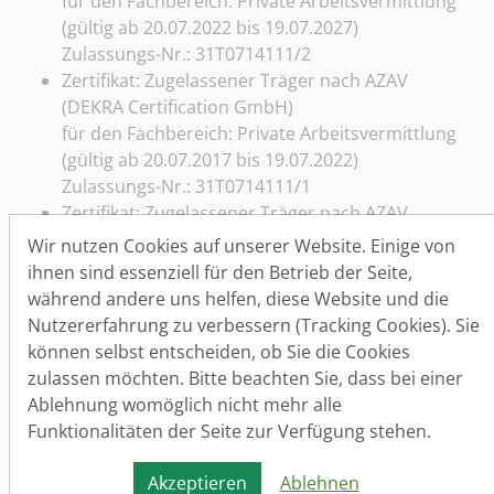
für den Fachbereich: Private Arbeitsvermittlung
(gültig ab 20.07.2022 bis 19.07.2027)
Zulassungs-Nr.: 31T0714111/2
Zertifikat: Zugelassener Träger nach AZAV
(DEKRA Certification GmbH)
für den Fachbereich: Private Arbeitsvermittlung
(gültig ab 20.07.2017 bis 19.07.2022)
Zulassungs-Nr.: 31T0714111/1
Zertifikat: Zugelassener Träger nach AZAV
(DEKRA Certification GmbH)
Wir nutzen Cookies auf unserer Website. Einige von
für den Fachbereich: Private Arbeitsvermittlung
ihnen sind essenziell für den Betrieb der Seite,
(gültig ab 18.07.2014 bis 19.07.2017)
während andere uns helfen, diese Website und die
Zulassungs-Nr.: 31T0714111
Nutzererfahrung zu verbessern (Tracking Cookies). Sie
Zertifikat: Zugelassener Träger nach AZAV (DQS
können selbst entscheiden, ob Sie die Cookies
GmbH)
zulassen möchten. Bitte beachten Sie, dass bei einer
für den Fachbereich: Private Arbeitsvermittlung
Ablehnung womöglich nicht mehr alle
(gültig ab 20.07.2012 bis 17.07.2014)
Funktionalitäten der Seite zur Verfügung stehen.
Zulassungs-Nr.: 504124 AZAV
Zertifikate über die Einhaltung von
Akzeptieren
Ablehnen