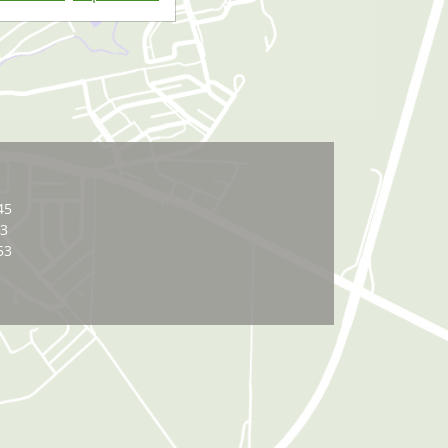
45
03
53