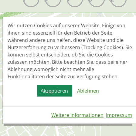
Wir nutzen Cookies auf unserer Website. Einige von
ihnen sind essenziell für den Betrieb der Seite,
Sangerhäuser Arbeitsvermittlung
während andere uns helfen, diese Website und die
Nutzererfahrung zu verbessern (Tracking Cookies). Sie
und Personalberatung
können selbst entscheiden, ob Sie die Cookies
Alte Promenade 45
zulassen möchten. Bitte beachten Sie, dass bei einer
06526
,
Sangerhausen
Ablehnung womöglich nicht mehr alle
Sachsen-Anhalt
,
Deutschland
Funktionalitäten der Seite zur Verfügung stehen.
Kontakt
Akzeptieren
Ablehnen
(0 34 64) 54 35 45
(01 74) 24 75 003
(0 34 64) 54 35 53
info@sav-p.de
Weitere Informationen
Impressum