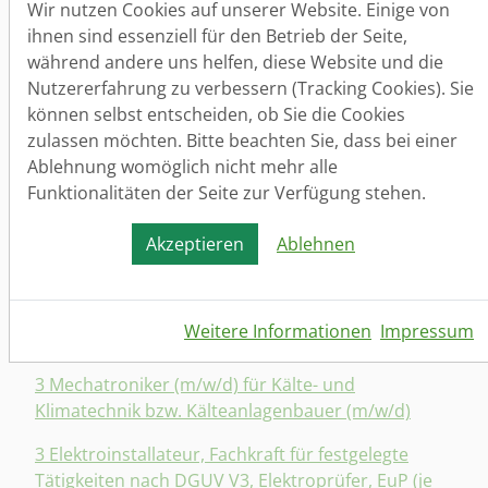
Wir nutzen Cookies auf unserer Website. Einige von
ihnen sind essenziell für den Betrieb der Seite,
1 kaufmännisch- technischer Mitarbeiter (m/w/d),
während andere uns helfen, diese Website und die
Branche: PKW- Verkauf
Nutzererfahrung zu verbessern (Tracking Cookies). Sie
1 Koch/ Köchin (m/w/d) - gutbürgerliche deutsche
können selbst entscheiden, ob Sie die Cookies
Küche
zulassen möchten. Bitte beachten Sie, dass bei einer
Ablehnung womöglich nicht mehr alle
1 Betriebsschlosser, Instandhaltungsmechaniker,
Funktionalitäten der Seite zur Verfügung stehen.
Anlagenmechaniker, Mechatroniker bzw. HSL-
Installateur (je m/w/d)
Akzeptieren
Ablehnen
3 Metallbauschlosser, -Schweißer (je m/w/d) (18 -
20 Euro/ Stunde)
Weitere Informationen
Impressum
1 Einkäufer (m/w/d) für PKW- Gebrauchtfahrzeuge
3 Mechatroniker (m/w/d) für Kälte- und
Klimatechnik bzw. Kälteanlagenbauer (m/w/d)
3 Elektroinstallateur, Fachkraft für festgelegte
Tätigkeiten nach DGUV V3, Elektroprüfer, EuP (je