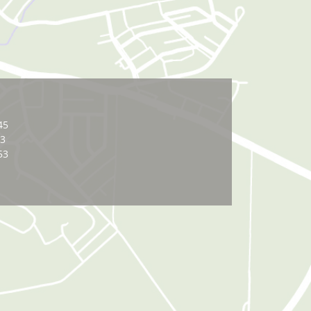
45
03
53