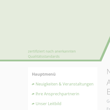
zertifiziert nach anerkannten
Qualitätsstandards
Hauptmenü
Neuigkeiten & Veranstaltungen
Ihre Ansprechpartnerin
D
G
Unser Leitbild
E