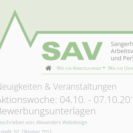
Sangerh
Arbeits
und Per
Wir für Arbeitsuchende
Wir für Unt
Neuigkeiten & Veranstaltungen
Aktionswoche: 04.10. - 07.10.201
Bewerbungsunterlagen
etails
eschrieben von:
Alexanders Webdesign
rstellt: 02. Oktober 2011