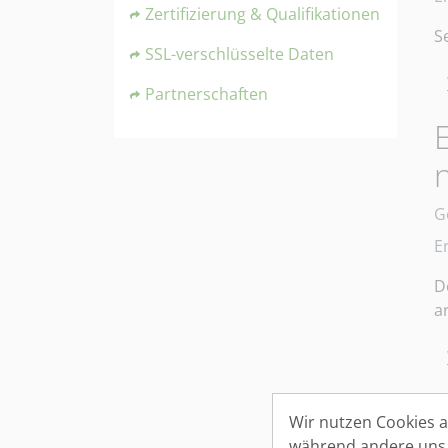
Zertifizierung & Qualifikationen
S
SSL-verschlüsselte Daten
Partnerschaften
E
D
G
E
D
a
Wir nutzen Cookies au
während andere uns h