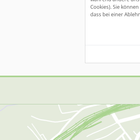
D
G
Cookies). Sie können
E
dass bei einer Ableh
W