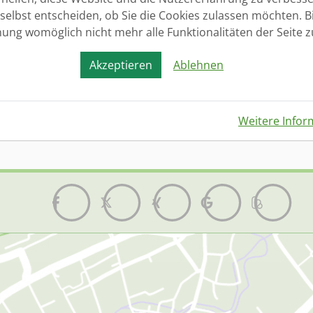
etails
eschrieben von:
Alexanders Webdesign
 selbst entscheiden, ob Sie die Cookies zulassen möchten. Bi
rstellt: 01. September 2011
nung womöglich nicht mehr alle Funktionalitäten der Seite 
ir haben für Sie unsere Homepage komplett umgestaltet u
Akzeptieren
Ablehnen
Weiterlesen …Unsere neue Homepage
Weitere Infor
1
2
3
4
5
6
7
8