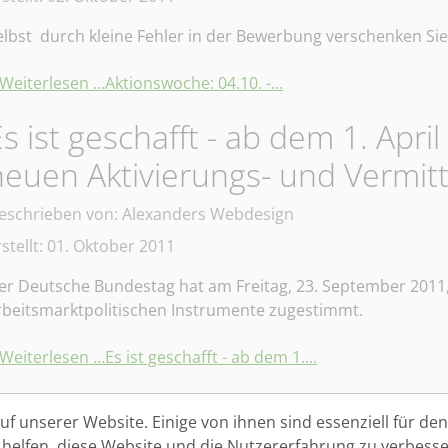
elbst durch kleine Fehler in der Bewerbung verschenken Sie 
Weiterlesen …Aktionswoche: 04.10. -...
s ist geschafft - ab dem 1. Apri
neuen Aktivierungs- und Vermit
etails
eschrieben von:
Alexanders Webdesign
rstellt: 01. Oktober 2011
er Deutsche Bundestag hat am Freitag, 23. September 2011
rbeitsmarktpolitischen Instrumente zugestimmt.
Weiterlesen …Es ist geschafft - ab dem 1....
Unsere neue Homepage
f unserer Website. Einige von ihnen sind essenziell für den 
elfen, diese Website und die Nutzererfahrung zu verbesse