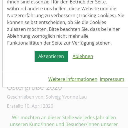
ihnen sind essenziell für den Betrieb der Seite,
während andere uns helfen, diese Website und die
Nutzererfahrung zu verbessern (Tracking Cookies). Sie
Alles kann man sich kaufen,
können selbst entscheiden, ob Sie die Cookies
immer im Stress dem Erfolg hinterher laufen.
zulassen möchten. Bitte beachten Sie, dass bei einer
Eines gibt es aber nur ohne Geld in dieser Welt:
Ablehnung womöglich nicht mehr alle
Deshalb wünschen wir zum Weihnachtsglück ein
Funktionalitäten der Seite zur Verfügung stehen.
großes Gesundheitsstück!
Gesundheit soll auf allen Wegen Euer Begleiter sein,
Akzeptieren
Ablehnen
denn sie hilft zum Glück allein!
Weitere Informationen
Impressum
Ostergrüße 2020
Details
Geschrieben von:
Solvejg Yvonne Lau
Erstellt: 10. April 2020
Wir möchten an dieser Stelle wie jedes Jahr allen
unseren Kund/innen und Besucher/innen unserer