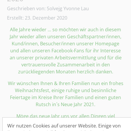
Details
Geschrieben von:
Solvejg Yvonne Lau
Erstellt: 23. Dezember 2020
Alle Jahre wieder ... so möchten wir auch in diesem
Jahr wieder allen unseren Geschäftspartner/innen,
Kund/innen, Besucher/innen unserer Homepage
und allen unseren Facebook-Fans für ihr Interesse
an unserer privaten Arbeitsvermittlung und für die
vertrauensvolle Zusammenarbeit in den
zurückliegenden Monaten herzlich danken.
Wir wünschen Ihnen & Ihren Familien nun ein frohes
Weihnachtsfest, einige ruhige und besinnliche
Feiertage im Kreise Ihrer Familien und einen guten
Rutsch in´s Neue Jahr 2021.
Möge das neue Jahr uns vor allen Dingen viel
Gesundheit bringen, denn das ist das Wichtigste in
Wir nutzen Cookies auf unserer Website. Einige von
dieser schwierigen Zeit!