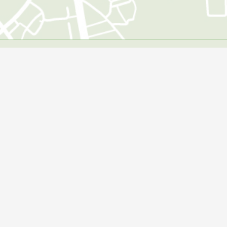
Öffnungszeiten
Montag:
09:00 - 18:00 Uhr
Dienstag:
09:00 - 18:00 Uhr
Mittwoch:
09:00 - 18:00 Uhr
Donnerstag:
09:00 - 18:00 Uhr
Freitag:
09:00 - 18:00 Uhr
Zusätzliche Terminvereinbarungen sind jederzeit möglich.
Service
Impressum
Datenschutz
AGB´s
Anfahrt & Kontakt
Copyright
2011 - 2026.
SAV - Sangerhäuser