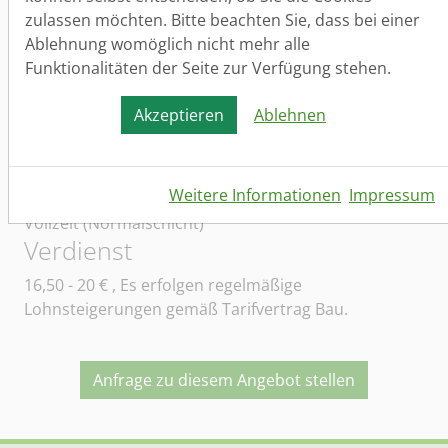
Rossleben-Wiehe, Bad Frankenhausen und/ oder
zulassen möchten. Bitte beachten Sie, dass bei einer
dem jeweiligen Nahbereich kommen.
Ablehnung womöglich nicht mehr alle
Funktionalitäten der Seite zur Verfügung stehen.
Arbeitsort
Akzeptieren
Ablehnen
Sangerhausen, Artern, An der Schmücke, Kölleda,
Rossleben-Wiehe, Bad Frankenhausen
Arbeitszeit
Weitere Informationen
Impressum
Vollzeit (Normalschicht)
Verdienst
16,50 - 20
€ , Es erfolgen regelmäßige
Lohnsteigerungen gemäß Tarifvertrag Bau.
Anfrage zu diesem Angebot stellen