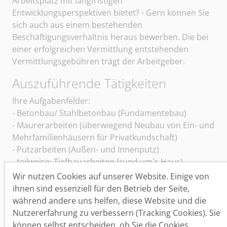
Arbeitsplatz mit langfristigen
Entwicklungsperspektiven bietet? - Gern können Sie
sich auch aus einem bestehenden
Beschäftigungsverhältnis heraus bewerben. Die bei
einer erfolgreichen Vermittlung entstehenden
Vermittlungsgebühren trägt der Arbeitgeber.
Auszuführende Tätigkeiten
Sangerhäuser Arbeitsvermittlung und Personalberatun
Ihre Aufgabenfelder:
- Betonbau/ Stahlbetonbau (Fundamentebau)
- Maurerarbeiten (überwiegend Neubau von Ein- und
Mehrfamilienhäusern für Privatkundschaft)
- Putzarbeiten (Außen- und Innenputz)
- teilweise: Tiefbauarbeiten (rund um´s Haus)
- teilweise: Erdarbeiten mit Baumaschinen
Wir nutzen Cookies auf unserer Website. Einige von
ihnen sind essenziell für den Betrieb der Seite,
Einzugsgebiet/e der Bewerber/innen
während andere uns helfen, diese Website und die
Sie sollten idealerweise aus den Einzugsgebieten
Nutzererfahrung zu verbessern (Tracking Cookies). Sie
Sangerhausen, Artern, An der Schmücke, Kölleda,
können selbst entscheiden, ob Sie die Cookies