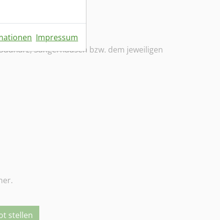
mationen
Impressum
 Südharz, Sangerhausen bzw. dem jeweiligen
her.
t stellen