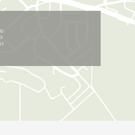
45
03
53