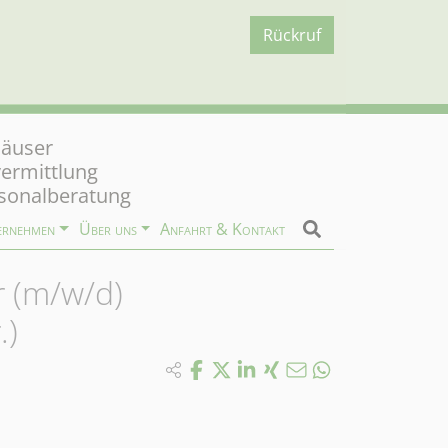
Rückruf
äuser
vermittlung
sonalberatung
ernehmen
Über uns
Anfahrt & Kontakt
r (m/w/d)
.)