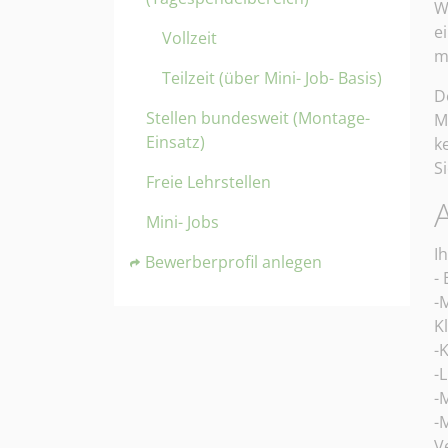
W
e
Vollzeit
m
Teilzeit (über Mini- Job- Basis)
D
Stellen bundesweit (Montage-
M
Einsatz)
k
S
Freie Lehrstellen
S
Mini- Jobs
I
Bewerberprofil anlegen
-
-
K
-
-
-
-
V