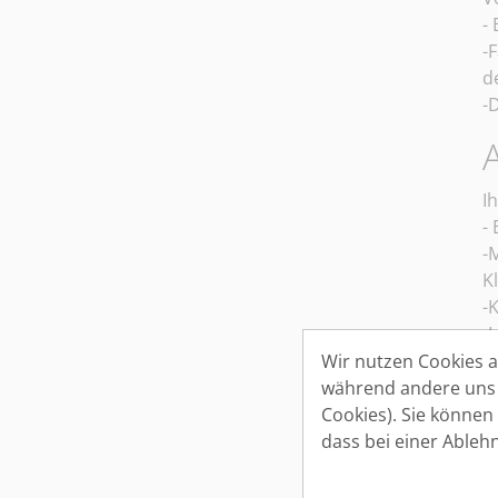
-
-
d
-
I
-
-
K
-
-
-
Wir nutzen Cookies au
-
während andere uns h
V
Cookies). Sie können
-
dass bei einer Ableh
-
d