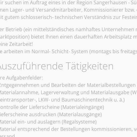
ir suchen im Auftrag eines in der Region Sangerhausen - S
inen Lager- und Versandmitarbeiter, Kommissionierer bzw. ei
it gutem schlosserisch- technischen Verständnis zur Festeins
er Betrieb (ein mittelständisches namhaftes Unternehmen mi
arktposition) bietet Ihnen einen dauerhaften Arbeitsplatz mi
eine Zeitarbeit!
ie arbeiten im Normal- Schicht- System (montags bis freitags,
Auszuführende Tätigkeiten
angerhäuser Arbeitsvermittlung und Personalberatung
hre Aufgabenfelder:
 Entgegennehmen und Bearbeiten der Materialbestellungen
Materialannahme, Lagerverwaltung und Materialausgabe (Wer
leintransporter-, LKW- und Baumaschinentechnik u. ä.)
Kontrolle der Lieferscheine (Materialeingänge)
Lieferscheine ausdrucken (Materialausgänge)
Material ein- und auslagern (Regalsysteme)
Material entsprechend der Bestellungen kommissionieren, v
ersand