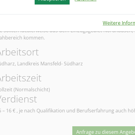
Durchführen regelmäßiger Inventuren
inzugsgebiet/e der Bewerber/innen
Weitere Infor
ie sollten idealerweise aus dem Einzugsgebiet Nordhausen,
ahbereich kommen.
Arbeitsort
üdharz, Landkreis Mansfeld- Südharz
rbeitszeit
ollzeit (Normalschicht)
Verdienst
5 – 16
€ , je nach Qualifikation und Berufserfahrung auch hö
Anfrage zu diesem Angebo