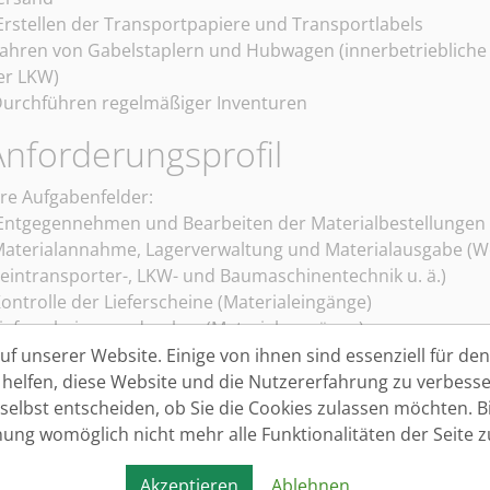
 Erstellen der Transportpapiere und Transportlabels
Fahren von Gabelstaplern und Hubwagen (innerbetriebliche
er LKW)
Durchführen regelmäßiger Inventuren
Anforderungsprofil
hre Aufgabenfelder:
 Entgegennehmen und Bearbeiten der Materialbestellungen
Materialannahme, Lagerverwaltung und Materialausgabe (Wer
leintransporter-, LKW- und Baumaschinentechnik u. ä.)
Kontrolle der Lieferscheine (Materialeingänge)
Lieferscheine ausdrucken (Materialausgänge)
Material ein- und auslagern (Regalsysteme)
f unserer Website. Einige von ihnen sind essenziell für den 
Material entsprechend der Bestellungen kommissionieren, v
elfen, diese Website und die Nutzererfahrung zu verbesse
ersand
 selbst entscheiden, ob Sie die Cookies zulassen möchten. Bi
 Erstellen der Transportpapiere und Transportlabels
nung womöglich nicht mehr alle Funktionalitäten der Seite 
Fahren von Gabelstaplern und Hubwagen (innerbetriebliche
er LKW)
Akzeptieren
Ablehnen