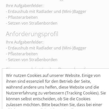
Ihre Aufgabenfelder:
- Erdaushub mit Radlader und (Mini-)Bagger
- Pflasterarbeiten
- Setzen von Straßenborden
Anforderungsprofil
Ihre Aufgabenfelder:
- Erdaushub mit Radlader und (Mini-)Bagger
- Pflasterarbeiten
- Setzen von Straßenborden
Einzugsgebiet/e der Bewerber/innen
Wir nutzen Cookies auf unserer Website. Einige von
Sie sollten idealerweise aus dem Einzugsgebiet
ihnen sind essenziell für den Betrieb der Seite,
Artern, Sangerhausen, Südharz, Querfurt,
während andere uns helfen, diese Website und die
Lutherstadt Eisleben, Roßleben bzw. dem jeweiligen
Nutzererfahrung zu verbessern (Tracking Cookies). Sie
Nahbereich kommen.
können selbst entscheiden, ob Sie die Cookies
Arbeitsort
zulassen möchten. Bitte beachten Sie, dass bei einer