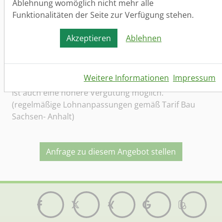
Ablehnung womöglich nicht mehr alle
Landkreis Mansfeld- Südharz, Landkreis Saalekreis
Funktionalitäten der Seite zur Verfügung stehen.
Arbeitszeit
Akzeptieren
Ablehnen
Vollzeit (Normalschicht)
Verdienst
Weitere Informationen
Impressum
16 - 17
€ , je nach Qualifikation und Berufserfahrung
ist auch eine höhere Vergütung möglich.
(regelmäßige Lohnanpassungen gemäß Tarif Bau
Sachsen- Anhalt)
Anfrage zu diesem Angebot stellen