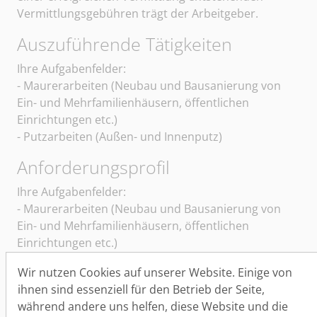
Vermittlungsgebühren trägt der Arbeitgeber.
Auszuführende Tätigkeiten
Sangerhäuser Arbeitsvermittlung und Personalberatun
Ihre Aufgabenfelder:
- Maurerarbeiten (Neubau und Bausanierung von
Ein- und Mehrfamilienhäusern, öffentlichen
Einrichtungen etc.)
- Putzarbeiten (Außen- und Innenputz)
Anforderungsprofil
Ihre Aufgabenfelder:
- Maurerarbeiten (Neubau und Bausanierung von
Ein- und Mehrfamilienhäusern, öffentlichen
Einrichtungen etc.)
- Putzarbeiten (Außen- und Innenputz)
Wir nutzen Cookies auf unserer Website. Einige von
Einzugsgebiet/e der Bewerber/innen
ihnen sind essenziell für den Betrieb der Seite,
während andere uns helfen, diese Website und die
Sie sollten idealerweise aus den Einzugsgebieten