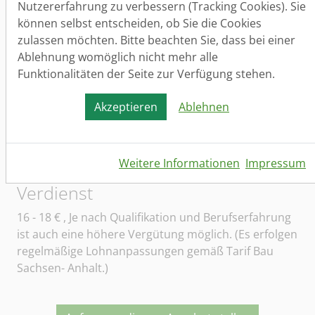
Nutzererfahrung zu verbessern (Tracking Cookies). Sie
Querfurt, Rossleben, Sangerhausen, Mansfeld,
können selbst entscheiden, ob Sie die Cookies
Südharz, Lutherstadt Eisleben und/oder dem
zulassen möchten. Bitte beachten Sie, dass bei einer
jeweiligen Nahbereich kommen.
Ablehnung womöglich nicht mehr alle
Arbeitsort
Funktionalitäten der Seite zur Verfügung stehen.
Sangerhausen, Landkreis Mansfeld- Südharz und
Akzeptieren
Ablehnen
Tagespendelbereich
Arbeitszeit
Weitere Informationen
Impressum
Vollzeit (Normalschicht)
Verdienst
16 - 18
€ , Je nach Qualifikation und Berufserfahrung
ist auch eine höhere Vergütung möglich. (Es erfolgen
regelmäßige Lohnanpassungen gemäß Tarif Bau
Sachsen- Anhalt.)