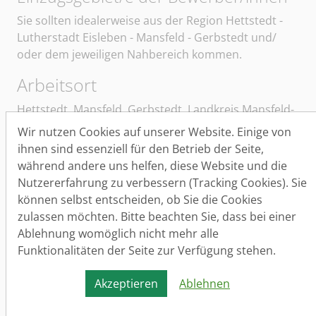
Sie sollten idealerweise aus der Region Hettstedt -
Lutherstadt Eisleben - Mansfeld - Gerbstedt und/
oder dem jeweiligen Nahbereich kommen.
Arbeitsort
Hettstedt, Mansfeld, Gerbstedt, Landkreis Mansfeld-
Südharz
Wir nutzen Cookies auf unserer Website. Einige von
ihnen sind essenziell für den Betrieb der Seite,
Arbeitszeit
während andere uns helfen, diese Website und die
Vollzeit (Normalschicht)
Nutzererfahrung zu verbessern (Tracking Cookies). Sie
Verdienst
können selbst entscheiden, ob Sie die Cookies
zulassen möchten. Bitte beachten Sie, dass bei einer
14 - 16
€ , Je nach Qualifikation und Berufserfahrung
Ablehnung womöglich nicht mehr alle
ist auch eine höhere Vergütung möglich. (Es erfolgen
Funktionalitäten der Seite zur Verfügung stehen.
regelmäßige Lohnanpassungen gemäß Haustarif.)
Akzeptieren
Ablehnen
Lohnzusatz
Prämienzahlungen