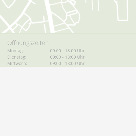
Öffnungszeiten
Montag:
09:00 - 18:00 Uhr
Dienstag:
09:00 - 18:00 Uhr
Mittwoch:
09:00 - 18:00 Uhr
Donnerstag:
09:00 - 18:00 Uhr
Freitag:
09:00 - 18:00 Uhr
Zusätzliche Terminvereinbarungen sind jederzeit möglich.
Service
Impressum
Datenschutz
AGB´s
Anfahrt & Kontakt