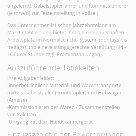
ungelernt), Gabelstaplerfahrer und Kommissionierer
(je m/w/d) zur Festeinstellung in Vollzeit.
Das Unternehmen ist schon jahrzehntelang am
Markt etabliert und bietet Ihnen einen dauerhaften
Arbeitsplatz im Normalschicht- System (montags bis
freitags) und eine leistungsgerechte Vergütung (14 -
16 Euro/ Stunde zzgl. Prämienzahlungen).
Auszuführende Tätigkeiten
Sangerhäuser Arbeitsvermittlung und Personalberatun
Ihre Aufgabenfelder:
-innerbetriebliche Material- und Warentransporte
mittels Gabelstapler (Frontstapler) und Hubwagen
(Ameise)
-Kommissionieren der Waren / Zusammenstellen
von Paletten
-Umgang mit dem Handscannergerät
Einzugsgebiet/e der Bewerber/innen