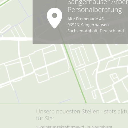
Sangerhäuser Arbei
Personalberatung
Alte Promenade 45
06526
,
Sangerhausen
Sachsen-Anhalt
,
Deutschland
Unsere neuesten Stellen - stets aktu
für Sie:
1 Reinigungskraft (m/w/d) in Naumburg