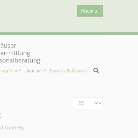
Rückruf
äuser
vermittlung
sonalberatung
ernehmen
Über uns
Anfahrt & Kontakt
Anzeige #
)
20 Tonnen)