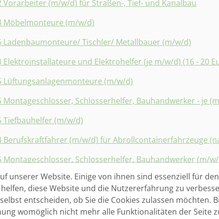
2 Vorarbeiter (m/w/d) für Straßen-, Tief- und Kanalbau
3 Möbelmonteure (m/w/d)
5 Ladenbaumonteure/ Tischler/ Metallbauer (m/w/d)
3 Elektroinstallateure und Elektrohelfer (je m/w/d) (16 - 20 Eu
5 Lüftungsanlagenmonteure (m/w/d)
5 Montageschlosser, Schlosserhelfer, Bauhandwerker - je (
5 Tiefbauhelfer (m/w/d)
4 Berufskraftfahrer (m/w/d) für Abrollcontainerfahrzeuge (n
5 Montageschlosser, Schlosserhelfer, Bauhandwerker (m/w/
f unserer Website. Einige von ihnen sind essenziell für den 
1 Bürokraft (m/w/d) für einen Bauhandwerksbetrieb
elfen, diese Website und die Nutzererfahrung zu verbesse
2 Maschinen- und Anlagenführer (m/w/d)
 selbst entscheiden, ob Sie die Cookies zulassen möchten. Bi
nung womöglich nicht mehr alle Funktionalitäten der Seite 
1 Geprüfter Schweißer (m/w/d)