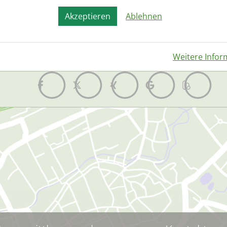
Akzeptieren
Ablehnen
1
2
3
4
5
6
7
Weitere Infor