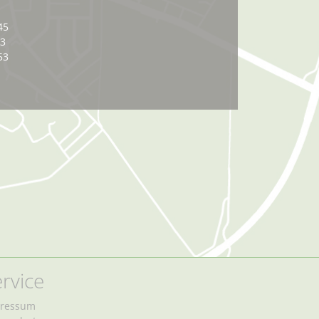
45
03
53
rvice
ressum