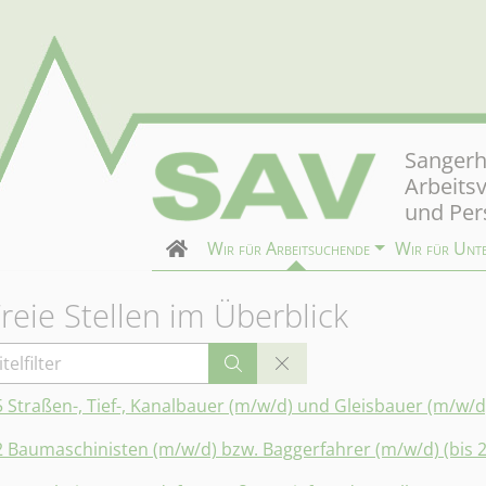
Sangerh
Arbeits
und Per
Wir für Arbeitsuchende
Wir für Unt
reie Stellen im Überblick
telfilter
5 Straßen-, Tief-, Kanalbauer (m/w/d) und Gleisbauer (m/w/d
2 Baumaschinisten (m/w/d) bzw. Baggerfahrer (m/w/d) (bis 